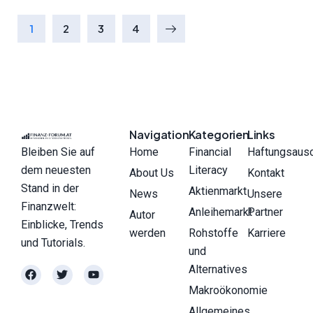
1
2
3
4
Navigation
Kategorien
Links
Bleiben Sie auf
Home
Financial
Haftungsaus
dem neuesten
Literacy
About Us
Kontakt
Stand in der
Aktienmarkt
News
Unsere
Finanzwelt:
Anleihemarkt
Partner
Autor
Einblicke, Trends
werden
Rohstoffe
Karriere
und Tutorials.
und
Alternatives
Makroökonomie
Allgemeines