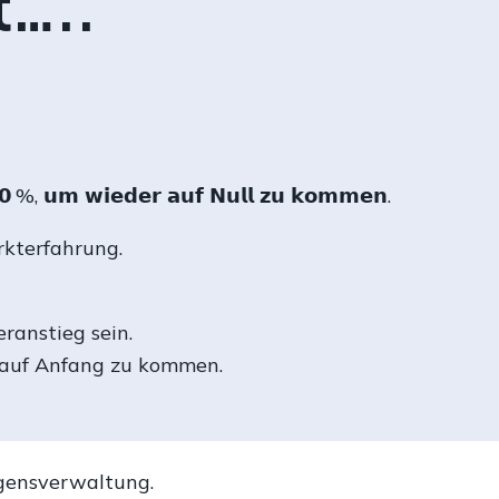
t…..
𝟬 %, 𝘂𝗺 𝘄𝗶𝗲𝗱𝗲𝗿 𝗮𝘂𝗳 𝗡𝘂𝗹𝗹 𝘇𝘂 𝗸𝗼𝗺𝗺𝗲𝗻.
rkterfahrung.
eranstieg sein.
 auf Anfang zu kommen.
gensverwaltung.