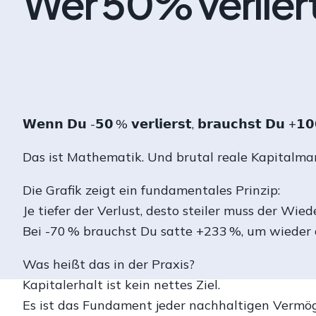
Wer 50% verlier
𝗪𝗲𝗻𝗻 𝗗𝘂 -𝟱𝟬 % 𝘃𝗲𝗿𝗹𝗶𝗲𝗿𝘀𝘁, 𝗯𝗿𝗮𝘂𝗰𝗵𝘀𝘁 𝗗𝘂 +𝟭
Das ist Mathematik. Und brutal reale Kapitalma
Die Grafik zeigt ein fundamentales Prinzip:
Je tiefer der Verlust, desto steiler muss der Wied
Bei -70 % brauchst Du satte +233 %, um wieder
Was heißt das in der Praxis?
Kapitalerhalt ist kein nettes Ziel.
Es ist das Fundament jeder nachhaltigen Vermö