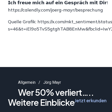
𝗜𝗰𝗵 𝗳𝗿𝗲𝘂𝗲 𝗺𝗶𝗰𝗵 𝗮𝘂𝗳 𝗲𝗶𝗻 𝗚𝗲𝘀𝗽𝗿𝗮̈𝗰𝗵 𝗺𝗶𝘁 𝗗𝗶𝗿!
https://calendly.com/joerg-mayr/besprechung
Quelle Grafik: https://x.com/mkt_sentiment/st
s=46&t=iEl9o5TvS5gtghTAB8EnMw&fbclid=I
Allgemein
Jörg Mayr
Wer 50% verliert…..
Weitere Einblicke
Jetzt erkunden