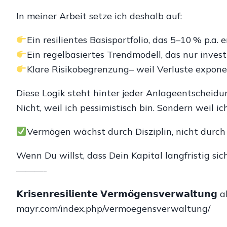
In meiner Arbeit setze ich deshalb auf:
Ein resilientes Basisportfolio, das 5–10 % p.a. 
Ein regelbasiertes Trendmodell, das nur invest
Klare Risikobegrenzung– weil Verluste exponen
Diese Logik steht hinter jeder Anlageentscheidu
Nicht, weil ich pessimistisch bin. Sondern weil 
Vermögen wächst durch Disziplin, nicht durch
Wenn Du willst, dass Dein Kapital langfristig sic
———-
𝗞𝗿𝗶𝘀𝗲𝗻𝗿𝗲𝘀𝗶𝗹𝗶𝗲𝗻𝘁𝗲 𝗩𝗲𝗿𝗺𝗼̈𝗴𝗲𝗻𝘀𝘃𝗲𝗿𝘄𝗮𝗹
mayr.com/index.php/vermoegensverwaltung/