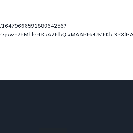
atus/1647966659188064256?
wY2xjawF2EMhleHRuA2FlbQIxMAABHeUMFKbr93Xl