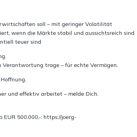
erwirtschaften soll – mit geringer Volatilität
iert, wenn die Märkte stabil und aussichtsreich sind
tiell teuer sind
ng.
ich Verantwortung trage – für echte Vermögen.
 Hoffnung.
her und effektiv arbeitet – melde Dich.
𝘂𝗻𝗴 ab EUR 500.000,-: https://joerg-