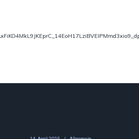
RAxFiKO4MkL9JKEprC_14EoH17LziBVEIPMmd3xio9
14. April 2025
Allgemein