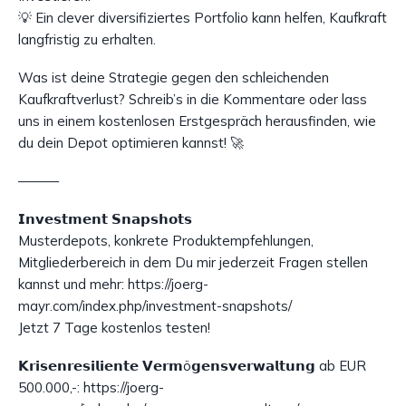
💡 Ein clever diversifiziertes Portfolio kann helfen, Kaufkraft
langfristig zu erhalten.
Was ist deine Strategie gegen den schleichenden
Kaufkraftverlust? Schreib’s in die Kommentare oder lass
uns in einem kostenlosen Erstgespräch herausfinden, wie
du dein Depot optimieren kannst! 🚀
———
𝗜𝗻𝘃𝗲𝘀𝘁𝗺𝗲𝗻𝘁 𝗦𝗻𝗮𝗽𝘀𝗵𝗼𝘁𝘀
Musterdepots, konkrete Produktempfehlungen,
Mitgliederbereich in dem Du mir jederzeit Fragen stellen
kannst und mehr: https://joerg-
mayr.com/index.php/investment-snapshots/
Jetzt 7 Tage kostenlos testen!
𝗞𝗿𝗶𝘀𝗲𝗻𝗿𝗲𝘀𝗶𝗹𝗶𝗲𝗻𝘁𝗲 𝗩𝗲𝗿𝗺ö𝗴𝗲𝗻𝘀𝘃𝗲𝗿𝘄𝗮𝗹𝘁𝘂𝗻𝗴 ab EUR
500.000,-: https://joerg-