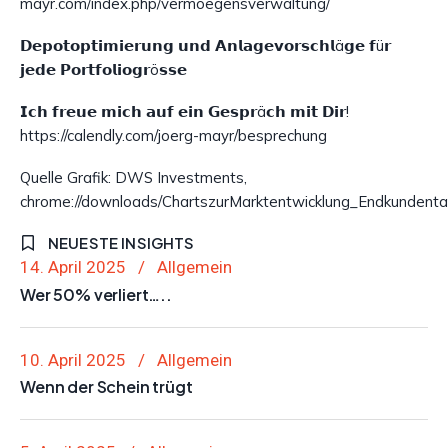
mayr.com/index.php/vermoegensverwaltung/
𝗗𝗲𝗽𝗼𝘁𝗼𝗽𝘁𝗶𝗺𝗶𝗲𝗿𝘂𝗻𝗴 𝘂𝗻𝗱 𝗔𝗻𝗹𝗮𝗴𝗲𝘃𝗼𝗿𝘀𝗰𝗵𝗹ä𝗴𝗲 𝗳ü𝗿
𝗷𝗲𝗱𝗲 𝗣𝗼𝗿𝘁𝗳𝗼𝗹𝗶𝗼𝗴𝗿ö𝘀𝘀𝗲
𝗜𝗰𝗵 𝗳𝗿𝗲𝘂𝗲 𝗺𝗶𝗰𝗵 𝗮𝘂𝗳 𝗲𝗶𝗻 𝗚𝗲𝘀𝗽𝗿ä𝗰𝗵 𝗺𝗶𝘁 𝗗𝗶𝗿!
https://calendly.com/joerg-mayr/besprechung
Quelle Grafik: DWS Investments,
chrome://downloads/ChartszurMarktentwicklung_Endkundentau
NEUESTE INSIGHTS
14. April 2025
Allgemein
Wer 50% verliert…..
10. April 2025
Allgemein
Wenn der Schein trügt