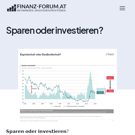
Sparen oder investieren?
𝗦𝗽𝗮𝗿𝗲𝗻 𝗼𝗱𝗲𝗿 𝗶𝗻𝘃𝗲𝘀𝘁𝗶𝗲𝗿𝗲𝗻?