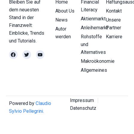
Bleiben Sie auf
Home
Financial
Haftungsaus
dem neuesten
Literacy
About Us
Kontakt
Stand in der
Aktienmarkt
News
Unsere
Finanzwelt:
Anleihemarkt
Partner
Autor
Einblicke, Trends
werden
Rohstoffe
Karriere
und Tutorials.
und
Alternatives
Makroökonomie
Allgemeines
Impressum
Powered by
Claudio
Datenschutz
Sylvio Pellegrini.